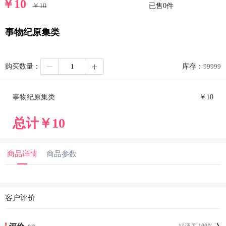
￥
10
￥
10
已售
0
件
事物纪原集类
购买数量：
库存：
99999
事物纪原集类
￥
10
总计￥
10
商品详情
商品参数
客户评价
好评度
100
%