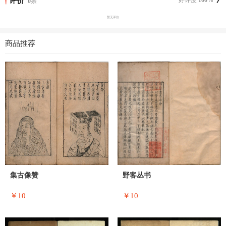
评价
0
条
暂无评价
商品推荐
集古像赞
野客丛书
￥10
￥10