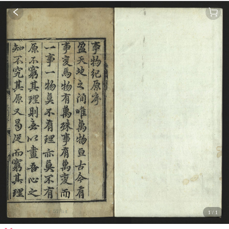
1
/
1