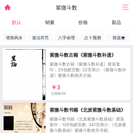
紫微斗数
默认
销量
价格
新品
堪舆风水
道法符咒
八字命理
占卜预测
筛选
紫微斗数古籍《紫微斗数补遗》
紫微斗数古籍《紫微斗数补遗》胶装复
印：20包邮页数: 32页简介:《紫微斗数补
遗》紫微斗数相关古籍。
￥3
已销售0件
紫微斗数书籍《北派紫微斗数基础》
紫微斗数书籍《北派紫微斗数基础》胶装
复印：100包邮页数: 341页简介:《北派紫
微斗数基础》紫微斗数相关书籍。