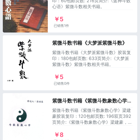
印：60包邮页数: 216页简介:《蓝神斗数
心语》紫微斗数相关书籍。
￥5
已销售1件
紫微斗数书籍《​大梦派紫微斗数》
紫微斗数书籍《大梦派紫微斗数》胶装复
印：180包邮页数: 633页简介:《大梦派
紫微斗数》紫微斗数相关书籍。
￥5
已销售0件
紫微斗数书籍《紫微斗数象数心学》梁建豪
紫微斗数书籍《紫微斗数象数心学》梁建
豪胶装复印：120包邮页数: 196双页392
页简介:《紫微斗数象数心学》梁建豪，紫
微斗数相关书籍。
￥8