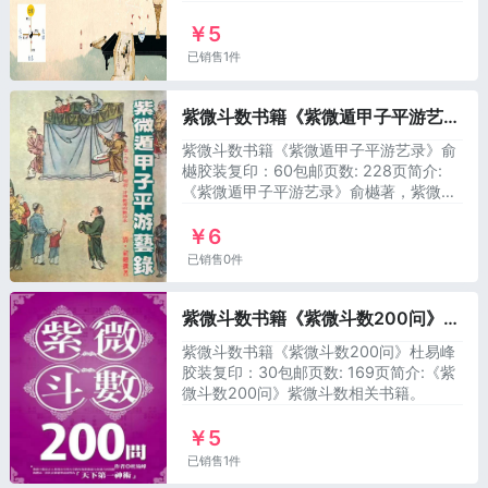
￥5
已销售1件
紫微斗数书籍《​紫微遁甲子平游艺录》俞樾
紫微斗数书籍《紫微遁甲子平游艺录》俞
樾胶装复印：60包邮页数: 228页简介:
《紫微遁甲子平游艺录》俞樾著，紫微斗
数相关书籍。
￥6
已销售0件
紫微斗数书籍《​紫微斗数200问》杜易峰
紫微斗数书籍《紫微斗数200问》杜易峰
胶装复印：30包邮页数: 169页简介:《紫
微斗数200问》紫微斗数相关书籍。
￥5
已销售1件