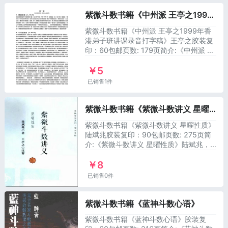
紫微斗数书籍《​中州派 王亭之1999年香港弟子班讲课录音打字稿》王亭之
紫微斗数书籍《中州派 王亭之1999年香
港弟子班讲课录音打字稿》王亭之胶装复
印：60包邮页数: 179页简介:《中州派 王
亭之1999年香港弟子班讲课录音打字稿》
￥5
王亭之，紫微斗数相关书籍。
已销售1件
紫微斗数书籍《​紫微斗数讲义 星曜性质》陆斌兆
紫微斗数书籍《紫微斗数讲义 星曜性质》
陆斌兆胶装复印：90包邮页数: 275页简
介:《紫微斗数讲义 星曜性质》陆斌兆，
紫微斗数相关书籍。
￥8
已销售0件
紫微斗数书籍《​蓝神斗数心语》
紫微斗数书籍《蓝神斗数心语》胶装复