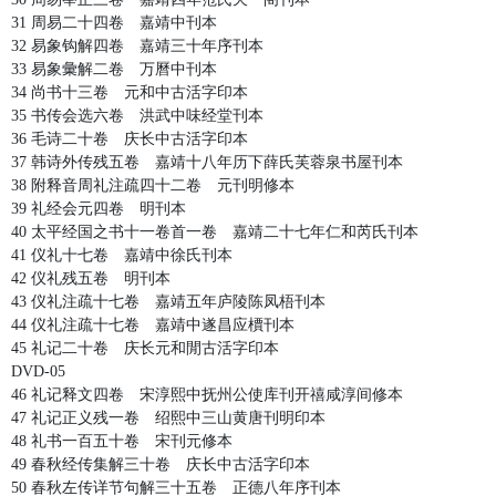
31 周易二十四卷 嘉靖中刊本
32 易象钩解四卷 嘉靖三十年序刊本
33 易象彙解二卷 万曆中刊本
34 尚书十三卷 元和中古活字印本
35 书传会选六卷 洪武中味经堂刊本
36 毛诗二十卷 庆长中古活字印本
37 韩诗外传残五卷 嘉靖十八年历下薛氏芙蓉泉书屋刊本
38 附释音周礼注疏四十二卷 元刊明修本
39 礼经会元四卷 明刊本
40 太平经国之书十一卷首一卷 嘉靖二十七年仁和芮氏刊本
41 仪礼十七卷 嘉靖中徐氏刊本
42 仪礼残五卷 明刊本
43 仪礼注疏十七卷 嘉靖五年庐陵陈凤梧刊本
44 仪礼注疏十七卷 嘉靖中遂昌应檟刊本
45 礼记二十卷 庆长元和閒古活字印本
DVD-05
46 礼记释文四卷 宋淳熙中抚州公使库刊开禧咸淳间修本
47 礼记正义残一卷 绍熙中三山黄唐刊明印本
48 礼书一百五十卷 宋刊元修本
49 春秋经传集解三十卷 庆长中古活字印本
50 春秋左传详节句解三十五卷 正德八年序刊本