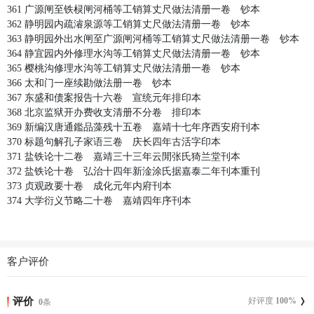
361 广源闸至铁棂闸河桶等工销算丈尺做法清册一卷 钞本
362 静明园内疏濬泉源等工销算丈尺做法清册一卷 钞本
363 静明园外出水闸至广源闸河桶等工销算丈尺做法清册一卷 钞本
364 静宜园内外修理水沟等工销算丈尺做法清册一卷 钞本
365 樱桃沟修理水沟等工销算丈尺做法清册一卷 钞本
366 太和门一座续勘做法册一卷 钞本
367 东盛和债案报告十六卷 宣统元年排印本
368 北京监狱开办费收支清册不分卷 排印本
369 新编汉唐通鑑品藻残十五卷 嘉靖十七年序西安府刊本
370 标题句解孔子家语三卷 庆长四年古活字印本
371 盐铁论十二卷 嘉靖三十三年云閒张氏猗兰堂刊本
372 盐铁论十卷 弘治十四年新淦涂氏据嘉泰二年刊本重刊
373 贞观政要十卷 成化元年内府刊本
374 大学衍义节略二十卷 嘉靖四年序刊本
客户评价
评价
好评度
100
%
0
条