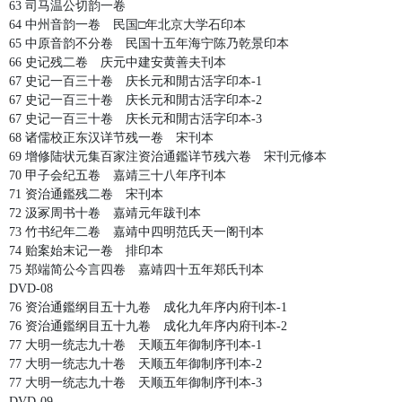
63 司马温公切韵一卷
64 中州音韵一卷 民国□年北京大学石印本
65 中原音韵不分卷 民国十五年海宁陈乃乾景印本
66 史记残二卷 庆元中建安黄善夫刊本
67 史记一百三十卷 庆长元和閒古活字印本-1
67 史记一百三十卷 庆长元和閒古活字印本-2
67 史记一百三十卷 庆长元和閒古活字印本-3
68 诸儒校正东汉详节残一卷 宋刊本
69 增修陆状元集百家注资治通鑑详节残六卷 宋刊元修本
70 甲子会纪五卷 嘉靖三十八年序刊本
71 资治通鑑残二卷 宋刊本
72 汲冢周书十卷 嘉靖元年跋刊本
73 竹书纪年二卷 嘉靖中四明范氏天一阁刊本
74 贻案始末记一卷 排印本
75 郑端简公今言四卷 嘉靖四十五年郑氏刊本
DVD-08
76 资治通鑑纲目五十九卷 成化九年序内府刊本-1
76 资治通鑑纲目五十九卷 成化九年序内府刊本-2
77 大明一统志九十卷 天顺五年御制序刊本-1
77 大明一统志九十卷 天顺五年御制序刊本-2
77 大明一统志九十卷 天顺五年御制序刊本-3
DVD-09