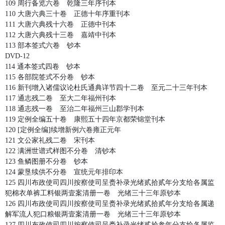
109 周行备览六卷 乾隆三年序刊本
110 大唐六典三十卷 正德十年序重刊本
111 大唐六典残十六卷 正德中刊本
112 大唐六典残十三卷 嘉靖中刊本
113 部本签式六卷 钞本
DVD-12
114 通本签式四卷 钞本
115 各部院签式不分卷 钞本
116 新刊增入诸儒议论杜氏通典详节四十二卷 至元二十三年刊本
117 通志残二卷 至大二年福州刊本
118 通志残一卷 至治二年福州三山郡学刊本
119 定例全编五十卷 康熙五十四年京都荣锦堂刊本
120 [定例全编]续增新例六卷雍正元年
121 文公家礼残二卷 宋刊本
122 满洲世谱式样图不分卷 清钞本
123 鱼鳞图册不分卷 钞本
124 蒙垦续供不分卷 宣统元年排印本
125 四川布政使司四川按察使司呈赉补录光绪贰拾贰年分支给各属监
犯棉衣单裤工料银两壹案清册一卷 光绪三十三年原钞本
126 四川布政使司四川按察使司呈赉补录光绪贰拾贰年分支给各属递
解军流人犯口粮银两壹案清册一卷 光绪三十三年原钞本
127 四川布政使司四川按察使司呈赉补录光绪贰拾参年分支给各属监