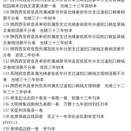
犯囚粮米石钱文壹案清册一卷 光绪三十三年原钞本
128 陝西西安府造具所属咸甯等州县光绪参拾年分支过递犯口粮奏销
册不分卷 光绪三十一年钞本
129 陝西西安府造具卑府所属垫支过光绪参拾贰年分递犯口粮盐菜钱
文奏销清册不分卷 光绪三十三年钞本
130 陝西西安府造具卑府所属垫支过光绪参拾贰年分囚犯口粮盐菜钱
文奏销清册不分卷 光绪三十三年钞本
131 陝西西安府造赉所属宣统元年分垫支过递犯口粮钱文奏销清册不
分卷 宣统二年钞本
132 陝西西安府造具卑府所属咸甯等州县宣统贰年分支过递犯口粮钱
文奏销清册不分卷 宣统三年钞本
133 凤翔府造赉各属光绪参拾贰年分支过递犯口粮钱文报销清册不分
卷 光绪三十三年钞本
134 陝西乾州直隶州告具州属支过递犯口粮钱文报销册 光绪三十二
年三十三年钞本
135 两淮盐法志四十卷首一卷图一卷 乾隆十三年刊本
136 大明律集说附例九卷图一卷 万曆十九年挝州刘氏刊本
137 宋提刑洗冤录一卷
138 故唐律疏议残四卷 至正十一年崇化余氏勤有堂刊本
DVD-13
139 唐律疏议残一卷 宋刊本