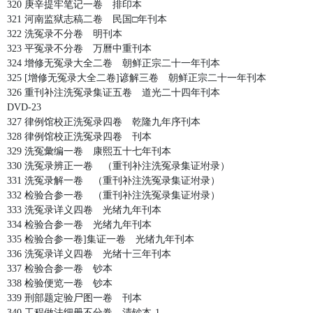
320 庚辛提牢笔记一卷 排印本
321 河南监狱志稿二卷 民国□年刊本
322 洗冤录不分卷 明刊本
323 平冤录不分卷 万曆中重刊本
324 增修无冤录大全二卷 朝鲜正宗二十一年刊本
325 [增修无冤录大全二卷]谚解三卷 朝鲜正宗二十一年刊本
326 重刊补注洗冤录集证五卷 道光二十四年刊本
DVD-23
327 律例馆校正洗冤录四卷 乾隆九年序刊本
328 律例馆校正洗冤录四卷 刊本
329 洗冤彙编一卷 康熙五十七年刊本
330 洗冤录辨正一卷 （重刊补注洗冤录集证坿录）
331 洗冤录解一卷 （重刊补注洗冤录集证坿录）
332 检验合参一卷 （重刊补注洗冤录集证坿录）
333 洗冤录详义四卷 光绪九年刊本
334 检验合参一卷 光绪九年刊本
335 检验合参一卷]集证一卷 光绪九年刊本
336 洗冤录详义四卷 光绪十三年刊本
337 检验合参一卷 钞本
338 检验便览一卷 钞本
339 刑部题定验尸图一卷 刊本
340 工程做法细册不分卷 清钞本-1