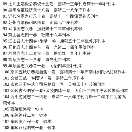
89 太师王端毅公奏议十五卷 嘉靖十三年刊嘉庆十一年补刊本
90 皇明名臣经济录十八卷 嘉靖二十八年序刊本
91 近代名臣言行录十卷 嘉靖十一年跋濠梁崔氏刊本
92 苏州府纂修识略四卷 正德元年序刊本
93 武康县志八卷 据乾隆十二年重修刊本钞
94 萧山县志四十卷 乾隆十六年刊本
95 江山县志十四卷+附录一卷 康熙五十二年重修序刊本
96 开化县志十四卷首一卷 光绪二十四年重修刊本
97 寿昌县志十二卷首一卷 据乾隆十九年刊本钞
98 富顺县志三十八卷 道光七年刊本
99 丰顺县志八卷首一卷 同治四年重补刊本
100 京师五城坊巷衚衕集一卷 嘉靖四十一年序南林刘氏求恕斋刊本
101 会稽三赋一卷图说一卷 嘉靖二年序刊本
102 崇祯三壬午式年司马榜目一卷 英祖四十年芸阁刊本
103 金陵古今图攷一卷+金陵图咏一卷 天启三年四年序金陵朱氏刊本
104 西湖游览志二十四卷 嘉靖二十六年序刊万曆十二年序江阴范鸣
谦修本
105 西陵细路程 钞本
106 东陵路程二卷 钞本
107 东陵细路程一卷 钞本
108 东陵路程图式一卷 钞本