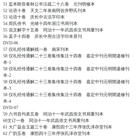
51 监本附音春秋公羊注疏二十八卷 元刊明修本
52 论语十卷 天文二年泉南阿佐井野氏刊本
53 论语十卷 庆长中古活字印本
54 郑氏佚书 光绪十四年浙江书局刊本
55 说文解字十五卷 同治十一年武昌崇文书局重刊本
56 孟子十四卷 庆长中用古活字印本景刊
DVD-06
57 仪礼经传通解残一卷 南宋刊本
58 仪礼经传通解二十三卷集传集注十四卷 嘉定中刊元明閒递修刊
本-1
58 仪礼经传通解二十三卷集传集注十四卷 嘉定中刊元明閒递修刊
本-2
58 仪礼经传通解二十三卷集传集注十四卷 嘉定中刊元明閒递修刊
本-3
58 仪礼经传通解二十三卷集传集注十四卷 嘉定中刊元明閒递修刊
本-4
DVD-07
59 六书音均表五卷 同治十一年武昌崇文书局重刊本
60文订一卷 同治十一年武昌崇文书局重刊本
61 大广益会玉篇三十卷 康熙四十三年序张氏泽存堂刊本
62 广韵五卷 康熙四十三年序张氏泽存堂刊本