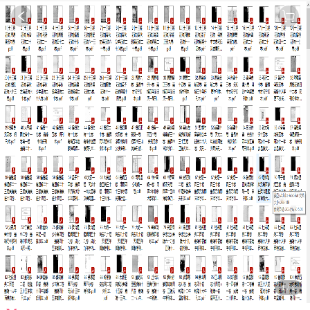
1
/
1