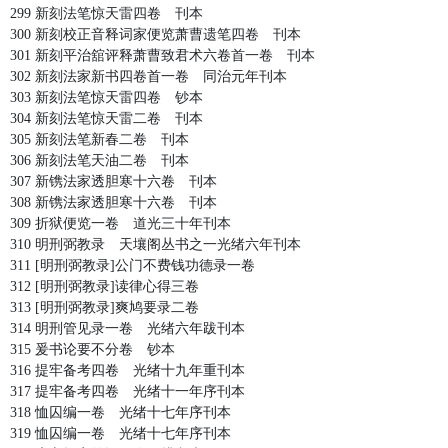
299 新刻法笔惊天雷四卷 刊本
300 新刻校正音释词家便览萧曹遗笔四卷 刊本
301 新刻平治舘评释萧曹致君术六卷首一卷 刊本
302 新刻法家新书四卷首一卷 同治元年刊本
303 新刻法笔惊天雷四卷 钞本
304 新刻法笔惊天雷二卷 刊本
305 新刻法笔新春二卷 刊本
306 新刻法笔天油二卷 刊本
307 新镌法家透胆寒十六卷 刊本
308 新镌法家透胆寒十六卷 刊本
309 折狱便览一卷 道光三十年刊本
310 明刑弼教录 天壤阁丛书之一光绪六年刊本
311 [明刑弼教录]公门不费钱功德录一卷
312 [明刑弼教录]读律心得三卷
313 [明刑弼教录]爽鸠要录二卷
314 明刑管见录一卷 光绪六年跋刊本
315 爰书论要不分卷 钞本
316 提牢备考四卷 光绪十九年重刊本
317 提牢备考四卷 光绪十一年序刊本
318 恤囚编一卷 光绪十七年序刊本
319 恤囚编一卷 光绪十七年序刊本