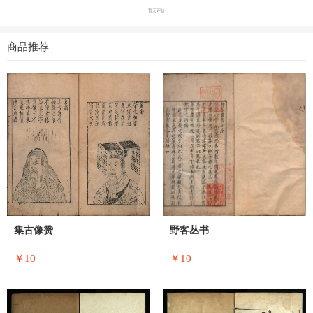
暂无评价
商品推荐
集古像赞
野客丛书
￥10
￥10