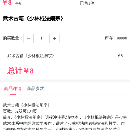
￥
8
￥
8
已售
1
件
武术古籍《少林棍法阐宗》
购买数量：
库存：
99998
武术古籍《少林棍法阐宗》
￥
8
总计￥
8
商品详情
商品参数
武术古籍《少林棍法阐宗》
页数: 52双页104页
简介:《少林棍法阐宗》明程沖斗著.清抄本，《少林棍法禅宗》是少林
武术体系中的经典武学著作，讲述了少林棍法的独特技法和哲学。作
为中国传统武术的精髓之一，少林棍法不仅强调力量与速度的结合，