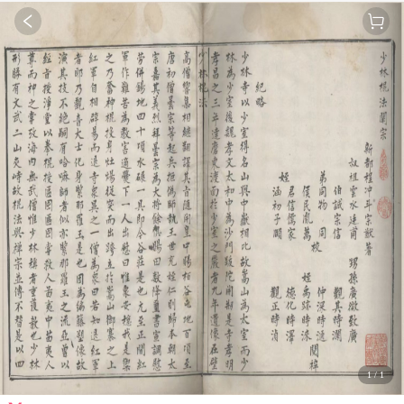
1
/
1