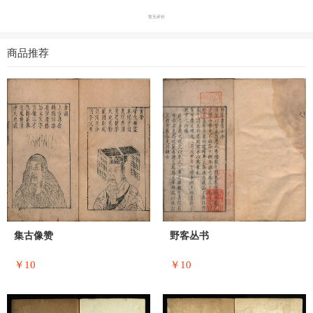
暂无评价
商品推荐
集古像赞
野客丛书
￥10
￥10