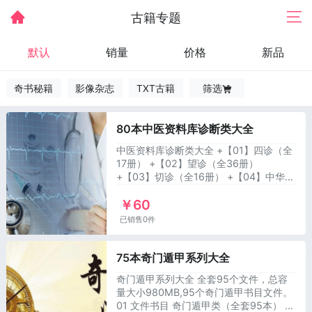
古籍专题
默认
销量
价格
新品
奇书秘籍
影像杂志
TXT古籍
筛选
80本中医资料库诊断类大全
中医资料库诊断类大全 +【01】四诊（全
17册） +【02】望诊（全36册）
+【03】切诊（全16册） +【04】中华医
学四诊全书（全4册） +【05】中医鉴别
￥60
诊断学（2册） +【06】穴位诊断（全4
册）
已销售0件
75本奇门遁甲系列大全
奇门遁甲系列大全 全套95个文件，总容
量大小980MB,95个奇门遁甲书目文件。
01 文件书目 奇门遁甲类（全套95本） 名