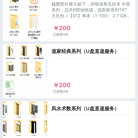
截图部分展示如下，详细清单见目录 中医
系列，总共6部份组成，送医家系列TXT
大礼包 +【01】单本（1-100） 2.7 GB
+【02】单本（101-200） 2.4 GB
￥200
+【03】单本（201-300） 5.5 GB
+【04】分卷（1-
已销售0件
道家经典系列（U盘直递服务）
￥200
已销售0件
风水术数系列（U盘直递服务）