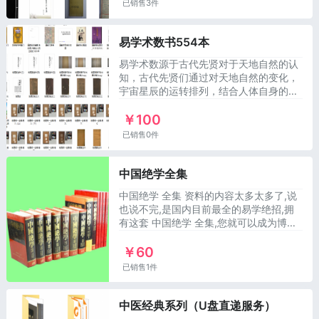
已销售3件
易学术数书554本
易学术数源于古代先贤对于天地自然的认
知，古代先贤们通过对天地自然的变化，
宇宙星辰的运转排列，结合人体自身的五
脏六腑，气血流动把天地自然与人身纳于
￥100
一体，构成了中华民
已销售0件
中国绝学全集
中国绝学 全集 资料的内容太多太多了,说
也说不完,是国内目前最全的易学绝招,拥
有这套 中国绝学 全集,您就可以成为博古
通今的周易大师了! 中国绝学第01集 紫微
￥60
斗数 中国绝学
已销售1件
中医经典系列（U盘直递服务）