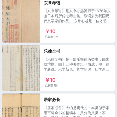
东皋琴谱
《东皋琴谱》是东皋心越禅师于1676年东
渡日本后所传之琴曲集。歌词多为我国历
代文学家的作品。 东皋心越是一位才艺出
众的僧人，能书善画，工于篆刻，精于抚
￥10
琴，在日本十九年，传
已销售0件
乐律全书
《乐律全书》是一部乐舞律历类书，由朱
载堉撰。由十五种著作汇刊而成，即：律
学新说、乐学新说、算学新说、历学新
说、律吕精义、操缦古乐谱、旋宫合乐
￥10
谱、乡饮诗乐谱、六代小
已销售1件
居家必备
《居家必备》大约是明代的一本类似于家
用百科全书的精编本，共分为八类：家