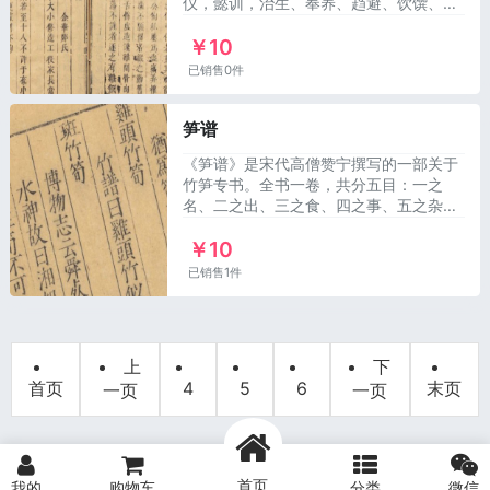
仪，懿训，治生、奉养、趋避、饮馔、艺
学、清课。内容谈及礼仪、养生、农牧
￥10
业、养生、趋避、酿酒、
已销售0件
笋谱
《笋谱》是宋代高僧赞宁撰写的一部关于
竹笋专书。全书一卷，共分五目：一之
名、二之出、三之食、四之事、五之杂
说，其中列举了宋代之前一些典籍里对笋
￥10
的诸多描述，还对各地不
已销售1件
上
下
首页
4
5
6
末页
一页
一页
首页
我的
购物车
分类
微信