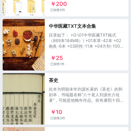
￥200
已销售0件
中华医藏TXT文本合集
目录如下： +G:\01中华医藏TXT格式
（869本184MB）\ +01本草-42本 +02
炮炙-6本 +03药性-11本 +04方剂-100本
+05脉学-26本 +06辩证诊治-20本 +07
￥25
素问-18本 +08灵枢-5本 +09伤寒-49本
+10金匮-10本 +11难经-7本
已销售1件
茶史
此本为明朝末年刘源长著的《茶史》的和
刻本，书端题名称“八十老人刘源长介祉
著”，可能是他晚年作品。前有康熙十四年
(1675)陆求可序，十六年(1677)李仙根
￥10
序，雍正六(1728)张廷玉序
已销售0件