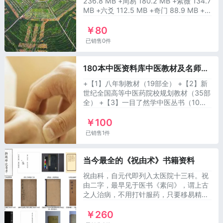
236.8 MB +周易 180.2 MB +紫薇 134.7
MB +六爻 112.5 MB +奇门 88.9 MB +金
口诀 61.0 MB +六壬 37.3 MB +杨公
￥80
32.4 MB +阳宅 28.2 MB +梅花 17.2 MB
全套11个类别，总容量大小1.
已销售0件
180本中医资料库中医教材及名师讲稿
+【1】八年制教材（19部全） +【2】新
世纪全国高等中医药院校规划教材（35部
全） +【3】一目了然学中医丛书（10部
全） +【4】中医各家学说（5部）
￥100
+【5】中医基础课程笔记图解（10部
已销售1件
当今最全的《祝由术》书籍资料
祝由科，自元代即列入太医院十三科。祝
由二字，最早见于医书《素问》，谓上古
之人治病，不用打针服药，只要移易精
神、变换气质，请人施展祝由之术，即可
￥260
搞定。只是，祝由术到