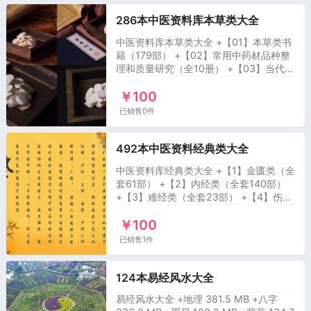
286本中医资料库本草类大全
中医资料库本草类大全 +【01】本草类书
籍（179部） +【02】常用中药材品种整
理和质量研究（全10册） +【03】当代药
用植物典（全4册） +【04】道地药材图
￥100
典（全5册） +【05】历代本草精
已销售0件
492本中医资料经典类大全
中医资料库经典类大全 +【1】金匮类（全
套61部） +【2】内经类（全套140部）
+【3】难经类（全套23部） +【4】伤寒
类（全套205部） +【5】温病类（全套
￥100
68部） 全套5个类别，总容量大小
已销售1件
124本易经风水大全
易经风水大全 +地理 381.5 MB +八字