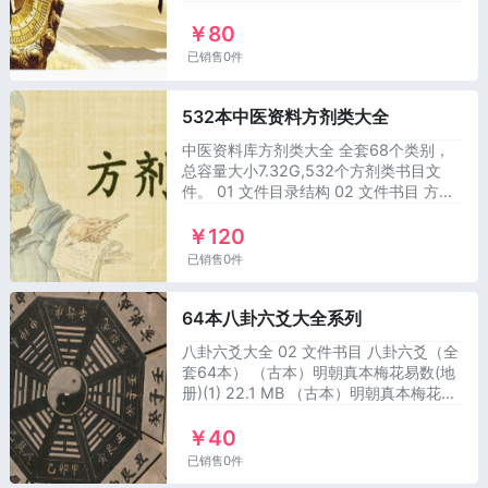
称 磁盘大小 诸葛武侯奇门遁甲大全 6.4
￥80
MB 郑照煌 奇门遁甲传薪
已销售0件
532本中医资料方剂类大全
中医资料库方剂类大全 全套68个类别，
总容量大小7.32G,532个方剂类书目文
件。 01 文件目录结构 02 文件书目 方剂
类（全套532本） 名称 磁盘大小 +E:\中
￥120
医资料库\04方剂类\ 7.3 GB +【01】难病
已销售0件
64本八卦六爻大全系列
八卦六爻大全 02 文件书目 八卦六爻（全
套64本） （古本）明朝真本梅花易数(地
册)(1) 22.1 MB （古本）明朝真本梅花易
数(人册)(1) 18.0 MB （古本）明朝真本梅
￥40
花易数(天册)
已销售0件