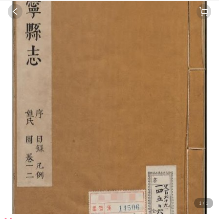
1
/
1