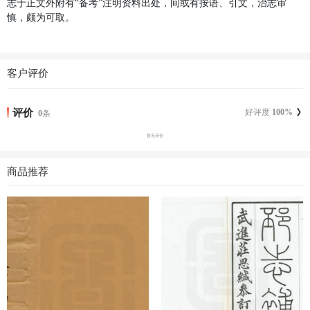
志于正文外附有“备考”注明资料出处，间或有按语、引文，治志审
慎，颇为可取。
客户评价
评价
好评度
100
%
0
条
暂无评价
商品推荐