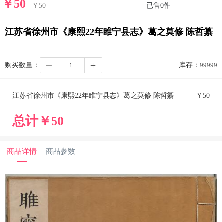
￥
50
￥
50
已售
0
件
江苏省徐州市《康熙22年睢宁县志》葛之莫修 陈哲纂
购买数量：
库存：
99999
江苏省徐州市《康熙22年睢宁县志》葛之莫修 陈哲纂
￥
50
总计￥
50
商品详情
商品参数