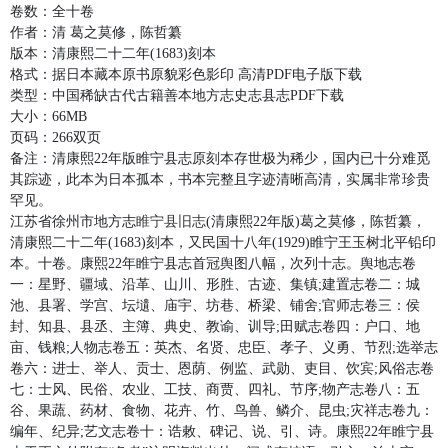
卷数：全十卷
作者：清 葛之莫修，陈哲纂
版本：清康熙二十二年(1683)刻本
格式：据日本藏本原书原貌彩色影印 高清PDF电子版下载
类型：中国稀缺古代古籍善本地方志史志县志PDF下载
大小：66MB
页码：266双页
备注：清康熙22年版睢宁县志原刻本存世极为稀少，国内已十分难觅
其踪迹，此本为日本孤本，书本完整且字迹清晰高清，实属非常珍贵
罕见。
江苏省徐州市地方志
睢宁县旧志
(清康熙22年版)葛之莫修，陈哲纂，
清康熙二十二年(1683)刻本，又民国十八年(1929)睢宁王玉树北平铅印
本。十卷。康熙22年睢宁县志首冠舆图八幅，次列十志。舆地志卷
一：星野、疆域、沿革、山川、形胜、古迹、集镇;建置志卷二：城
池、县署、学宫、坛壝、庙宇、坊巷、桥梁、铺舍;官师志卷三：侯
封、知县、县丞、主簿、典史、教谕、训导;田赋志卷四：户口、地
亩、钱粮;人物志卷五：英杰、名贤、忠臣、孝子、义勇、节烈;选举志
卷六：进士、举人、贡士、恩荫、例监、武勋、吏目、饮宾;风俗志卷
七：士风、民俗、农业、工技、商贾、四礼、节序;物产志卷八：五
谷、果蔬、药材、食物、花卉、竹、鸟兽、鳞介、昆虫;灾祥志卷九：
编年、纪异;艺文志卷十：诰敕、碑记、说、引、诗。康熙22年睢宁县