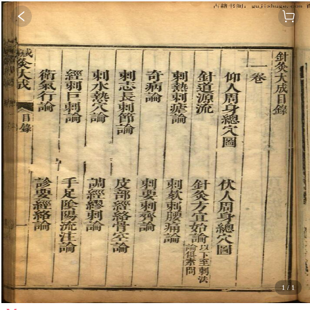
1
/
1