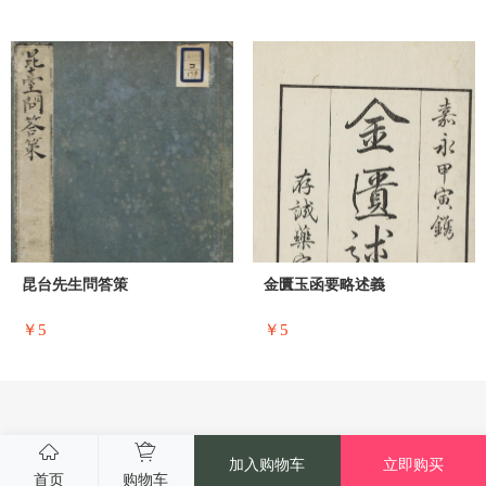
昆台先生問答策
金匱玉函要略述義
￥5
￥5
加入购物车
立即购买
首页
购物车