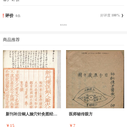
评价
好评度
100
%
0
条
暂无评价
商品推荐
新刊补注铜人腧穴针灸图经.5卷.
医师秘传眼方
￥15
￥7