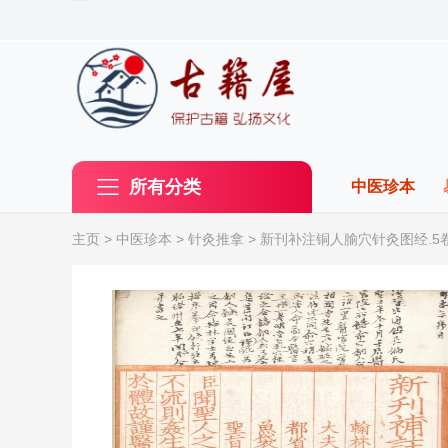
所有分类
中医珍本
主页
>
中医珍本
>
针灸推拿
> 新刊补注铜人腧穴针灸图经.5卷