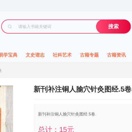
搜索
易学宝典
文史谱志
社科艺术
古籍专题
古籍资讯
.
新刊补注铜人腧穴针灸图经.5卷
新刊补注铜人腧穴针灸图经.5卷.
总计：
15
元