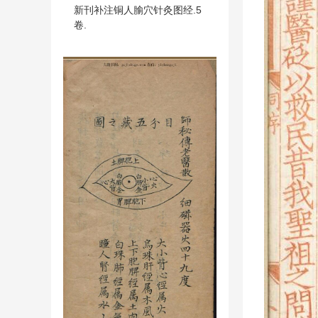
新刊补注铜人腧穴针灸图经.5
卷.