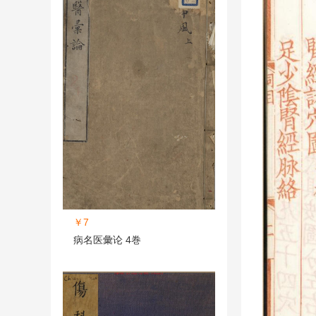
￥7
病名医彙论 4巻