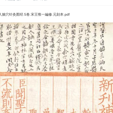
腧穴针灸图经.5卷.宋王惟一編修.元刻本.pdf