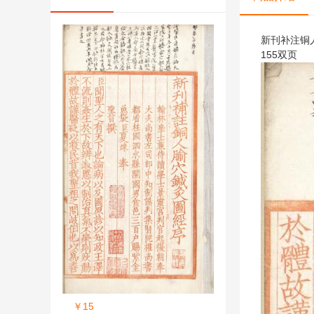
新刊补注铜人
155双页
￥15