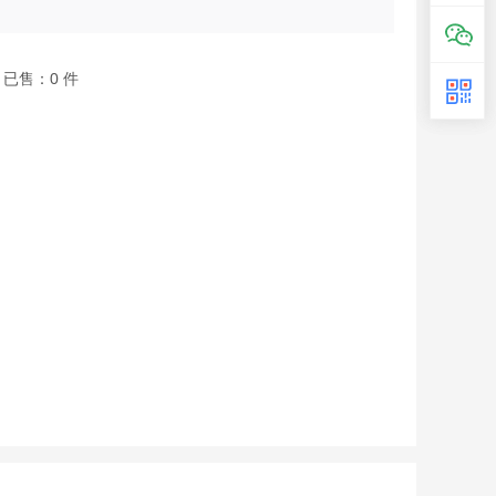
已售：
0
件