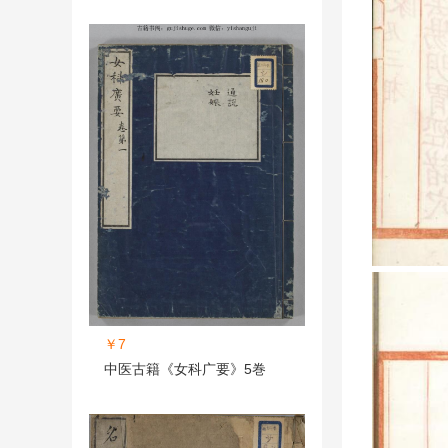
￥7
中医古籍《女科广要》5巻