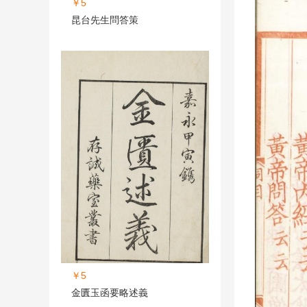
￥5
昆台先生問答策
￥5
金匱玉函要略述義